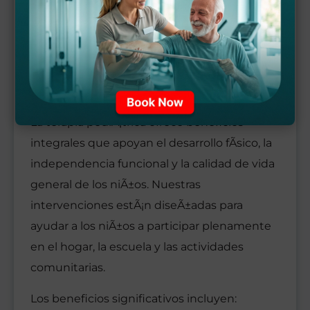
Â¿CUÃ¡LES SON LOS
BENEFICIOS DE LA TERAPIA
PEDIÃ¡TRICA?
La terapia pediÃ¡trica ofrece beneficios
integrales que apoyan el desarrollo fÃ­sico, la
independencia funcional y la calidad de vida
general de los niÃ±os. Nuestras
intervenciones estÃ¡n diseÃ±adas para
ayudar a los niÃ±os a participar plenamente
en el hogar, la escuela y las actividades
comunitarias.
Los beneficios significativos incluyen: