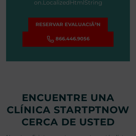
on.LocalizedHtmlString
RESERVAR EVALUACIÃ³N
866.446.9056
ENCUENTRE UNA
CLÍNICA STARTPTNOW
CERCA DE USTED