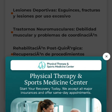
Lesiones Deportivas: Esguinces, fracturas
y lesiones por uso excesivo
Trastornos Neuromusculares: Debilidad
muscular y problemas de coordinaciÃ³n
RehabilitaciÃ³n Post-QuirÃºrgica:
RecuperaciÃ³n de procedimientos
×
ortopÃ©dicos
We work with children and adolescents ages
8 and up, adapting our approach to meet
the unique needs of each growing stage.