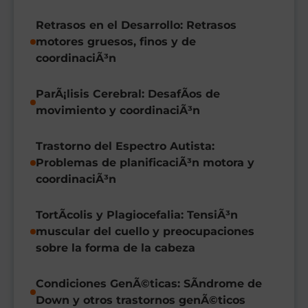
Retrasos en el Desarrollo: Retrasos
motores gruesos, finos y de
coordinaciÃ³n
ParÃ¡lisis Cerebral: DesafÃ­os de
movimiento y coordinaciÃ³n
Trastorno del Espectro Autista:
Problemas de planificaciÃ³n motora y
coordinaciÃ³n
TortÃ­colis y Plagiocefalia: TensiÃ³n
muscular del cuello y preocupaciones
sobre la forma de la cabeza
Condiciones GenÃ©ticas: SÃ­ndrome de
Down y otros trastornos genÃ©ticos