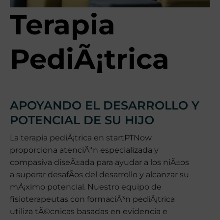
v
Terapia
a
PediÃ¡trica
APOYANDO EL DESARROLLO Y
POTENCIAL DE SU HIJO
La terapia pediÃ¡trica en startPTNow
proporciona atenciÃ³n especializada y
compasiva diseÃ±ada para ayudar a los niÃ±os
a superar desafÃ­os del desarrollo y alcanzar su
mÃ¡ximo potencial. Nuestro equipo de
fisioterapeutas con formaciÃ³n pediÃ¡trica
utiliza tÃ©cnicas basadas en evidencia e